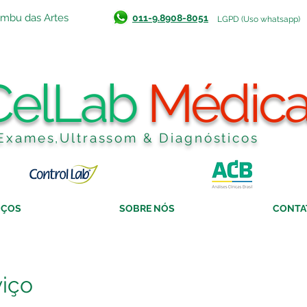
Embu das Artes
011-9.8908-8051
LGPD (Uso whatsapp)
CelLab
Médic
Exames,Ultrassom & Diagnósticos
IÇOS
SOBRE NÓS
CONTA
iço