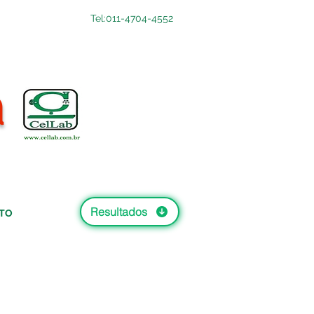
Tel:011-4704-4552
a
Resultados
TO