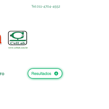
Tel:011-4704-4552
a
Resultados
TO