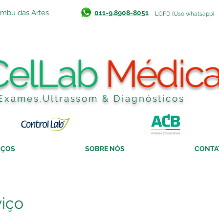
Embu das Artes
011-9.8908-8051
LGPD (Uso whatsapp)
CelLab
Médic
Exames,Ultrassom & Diagnósticos
IÇOS
SOBRE NÓS
CONTA
iço