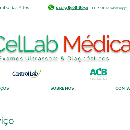
Embu das Artes
011-9.8908-8051
LGPD (Uso whatsapp)
CelLab
Médic
Exames,Ultrassom & Diagnósticos
IÇOS
SOBRE NÓS
CONTA
iço