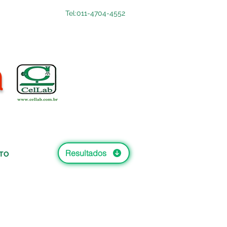
Tel:011-4704-4552
a
Resultados
TO