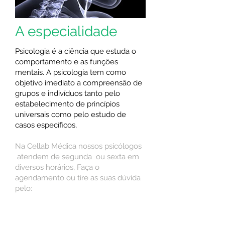
A especialidade
Psicologia é a ciência que estuda o
comportamento e as funções
mentais. A psicologia tem como
objetivo imediato a compreensão de
grupos e indivíduos tanto pelo
estabelecimento de princípios
universais como pelo estudo de
casos específicos,
Na Cellab Médica nossos psicólogos
atendem de segunda ou sexta em
diversos horários,
Faça o
agendamento ou tire as suas dúvida
pelo: